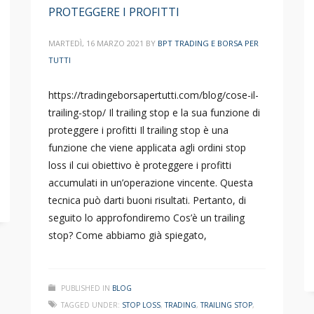
PROTEGGERE I PROFITTI
MARTEDÌ, 16 MARZO 2021
BY
BPT TRADING E BORSA PER
TUTTI
https://tradingeborsapertutti.com/blog/cose-il-
trailing-stop/ Il trailing stop e la sua funzione di
proteggere i profitti Il trailing stop è una
funzione che viene applicata agli ordini stop
loss il cui obiettivo è proteggere i profitti
accumulati in un’operazione vincente. Questa
tecnica può darti buoni risultati. Pertanto, di
seguito lo approfondiremo Cos’è un trailing
stop? Come abbiamo già spiegato,
PUBLISHED IN
BLOG
TAGGED UNDER:
STOP LOSS
,
TRADING
,
TRAILING STOP
,