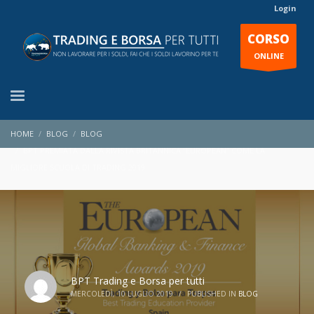
Login
CORSO
ONLINE
HOME
BLOG
BLOG
BPT PREMIATA DALLA RIVISTA BRITANNICA “EUROPEAN” COME LA
MIGLIORE SCUOLA DI TRADING 2019
BPT Trading e Borsa per tutti
MERCOLEDÌ, 10 LUGLIO 2019
/
PUBLISHED IN
BLOG